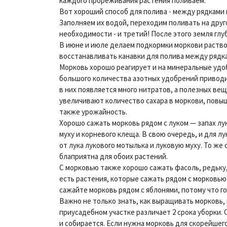
каждого прореживания растения поливаем.
Вот хороший способ для полива - между рядками 
Заполняем их водой, переходим поливать на друго
необходимости - и третий! После этого земля гл
В июне и июле делаем подкормки моркови раствор
восстанавливать канавки для полива между рядк
Морковь хорошо реагирует и на минеральные удо
большого количества азотных удобрений приводит
в них появляется много нитратов, а полезных ве
увеличивают количество сахара в моркови, повыш
также урожайность.
Хорошо сажать морковь рядом с луком — запах л
муху и корневого клеща. В свою очередь, и для л
от лука лукового мотылька и луковую муху. То же 
блаприятна для обоих растений.
С морковью также хорошо сажать фасоль, редьку,
есть растения, которые сажать рядом с морковью 
сажайте морковь рядом с яблонями, потому что го
Важно не только знать, как выращивать морковь, 
приусадебном участке различает 2 срока уборки. 
и собирается. Если нужна морковь для скорейшег