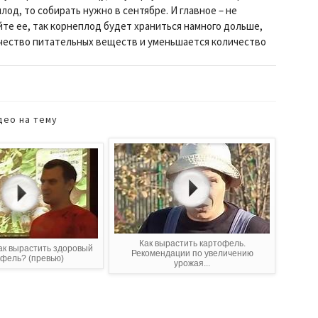
лод, то собирать нужно в сентябре. И главное – не
йте ее, так корнеплод будет храниться намного дольше,
личество питательных веществ и уменьшается количество
део на тему
Как вырастить картофель.
ак вырастить здоровый
Рекомендации по увеличению
офель? (превью)
урожая...