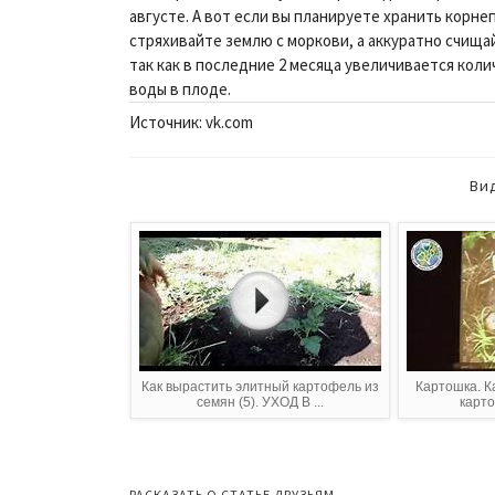
августе. А вот если вы планируете хранить корнеп
стряхивайте землю с моркови, а аккуратно счища
так как в последние 2 месяца увеличивается ко
воды в плоде.
Источник: vk.com
Ви
Как вырастить элитный картофель из
Картошка. К
семян (5). УХОД В ...
карт
РАСКАЗАТЬ О СТАТЬЕ ДРУЗЬЯМ