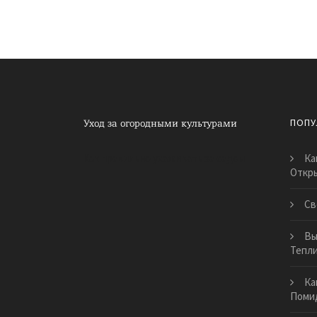
ПОПУ
Как правильно ухаживать за садом
Ка
Откр
Св
Вы
Тепл
Ка
Поми