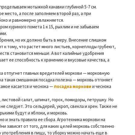
проделываем мотыжкой канавки глубиной 5-7 см.
е место, а после заполняем второй раз, а при
убоко и равномерно увлажняется.
ом куриного помета 1 к 15, рыхлим и не забываем
ами.
брения, но их должно быть в меру. Внесение слишком
 к тому, что растет много листьев, корнеплоды грубеют,
ществ становится меньше. А вот калийные удобрения
ает ее способность к хранению и вкусовые качества, а
ука отпугнет главных вредителей моркови — морковную
ука такая смешанная посадка полезна — морковь отгоняет
самое касается и чеснока —
посадка моркови
и чеснока
 листовой салат, шпинат, горох, помидоры, петрушку. Но
не следует. Это сельдерей, укроп, свекла и хрен. Также не
рькими будут и яблоки, и морковь.
но и знать правила ее сбора. Агротехника моркови на
Они зависят от того, для каких целей морковь собственно
о употребления в пищу, то уборку можно начать еще в