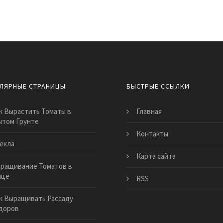
ЛЯРНЫЕ СТРАНИЦЫ
БЫСТРЫЕ ССЫЛКИ
к Вырастить Томаты в
Главная
ытом Грунте
Контакты
екла
Карта сайта
ращивание Томатов в
ице
RSS
к Выращивать Рассаду
доров