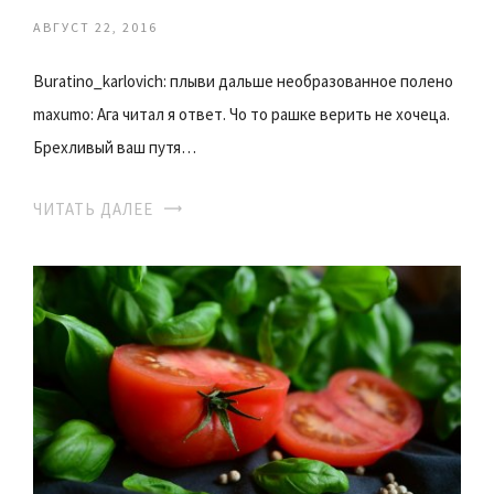
АВГУСТ 22, 2016
Buratino_karlovich: плыви дальше необразованное полено
maxumo: Ага читал я ответ. Чо то рашке верить не хочеца.
Брехливый ваш путя…
ЧИТАТЬ ДАЛЕЕ