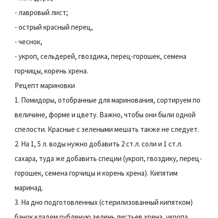
- лавровый лист;
- острый красный перец,
- чеснок,
- укроп, сельдерей, гвоздика, перец-горошек, семена
горчицы, корень хрена.
Рецепт мариновки
1. Помидоры, отобранные для маринования, сортируем по
величине, форме и цвету. Важно, чтобы они были одной
спелости. Красные с зелеными мешать также не следует.
2. На 1, 5 л. воды нужно добавить 2 ст.л. соли и 1 ст.л.
сахара, туда же добавить специи (укроп, гвоздику, перец-
горошек, семена горчицы и корень хрена). Кипятим
маринад.
3. На дно подготовленных (стерилизованный кипятком)
банок кладем рубленую зелень листьев хрена, укропа,