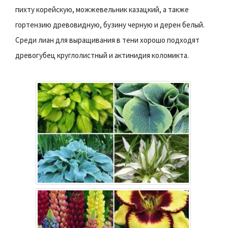
пихту корейскую, можжевельник казацкий, а также
гортензию древовидную, бузину черную и дерен белый.
Среди лиан для выращивания в тени хорошо подходят
древогубец круглолистный и актинидия коломикта.