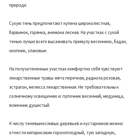
природе.
Сухую тень предпочитают купена широколистная,
барвинок, горянка, анемона лесная. На участках с сухой
тенью лучше всего высаживать примулу весеннюю, бадан,
окопник, злаковые.
На полузатененных участках комфортно себя чувствуют
лекарственные травы: мята перечная, радиола розовая,
эстрагон, мелисса лекарственная. Не требовательны к
солнечному освещению и: пупочник весенний, медуница,
ясменник душистый.
К числу теневыносливых деревьев и кустарников можно
отнести кипарисовик горохоплодный, тую западную,