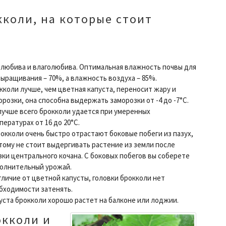
коли, на которые стоит
толюбива и влаголюбива.
Оптимальная влажность почвы для
выращивания – 70%, а влажность воздуха – 85%.
кколи лучше, чем цветная капуста, переносит жару и
орозки, она способна выдержать заморозки от -4 до -7°С.
лучше всего брокколи удается при умеренных
пературах от 16 до 20°С.
рокколи очень быстро отрастают боковые побеги из пазух,
тому не стоит выдергивать растение из земли после
зки центрального кочана. С боковых побегов вы соберете
олнительный урожай.
тличие от цветной капусты, головки брокколи нет
бходимости затенять.
уста брокколи хорошо растет на балконе или лоджии.
окколи и