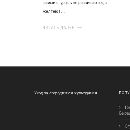
завязи огурцов не развиваются, а
желтеют…
ЧИТАТЬ ДАЛЕЕ
ПОПУ
Как правильно ухаживать за садом
Го
Выра
Ог