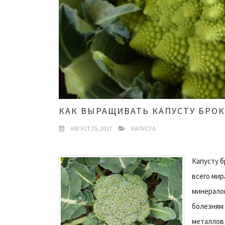
КАК ВЫРАЩИВАТЬ КАПУСТУ БРО
АВГУСТ 25, 2017
КАПУСТА
Капусту б
всего мир
минералов
болезням 
металлов 