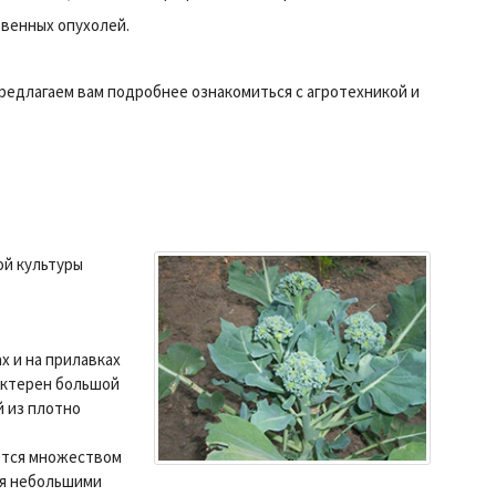
венных опухолей.
Предлагаем вам подробнее ознакомиться с агротехникой и
ой культуры
х и на прилавках
рактерен большой
й из плотно
ется множеством
ся небольшими