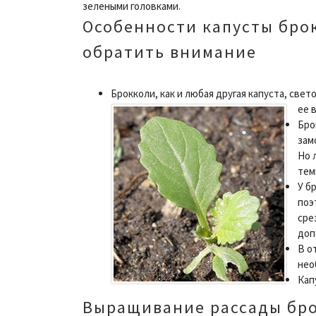
зелеными головками.
Особенности капусты брок
обратить внимание
Брокколи, как и любая другая капуста, све
ее 
Бро
зам
Но 
тем
У б
поэ
сре
доп
В о
нео
Кап
Выращивание рассады бр