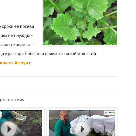
т
 сроки ее посева
виях нет нужды –
в конце апреля —
гда у рассады брокколи появится пятый и шестой
крытый грунт
.
део на тему