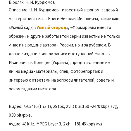
В ролях: Н. И. Курдюмов
Описание: Н. И. Курдюмов - известный агроном, садовый
мастер и писатель... Книги Николая Ивановича, такие как:
«Умный сад», «
Умный огород
», «Формировка вместо
обрезки» и другие работы этой серии известны не только
у нас и на родине автора - России, но и за рубежом. В
данное издание вошли записи выступлений Николая
Ивановича в Донецке (Украина), представленные им
лично медиа - материалы, спец. фоторепортаж и
интервью с ответами на вопросы читателей, советы и
рекомендации писателя.
Видео: 720х416 (1.73:1), 25 fps, XviD build 50 ~2470 kbps аvg,
0.33 bit/piхеl
Аудио: 48 kHz, MPEG Lауеr 3, 2 сh, ~181.46 kbps аvg