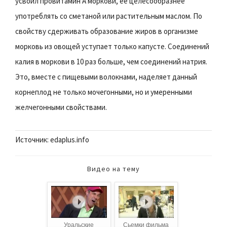
усвоил провитамин А моркови, ее целесообразнее
употреблять со сметаной или растительным маслом. По
свойству сдерживать образование жиров в организме
морковь из овощей уступает только капусте. Соединений
калия в моркови в 10 раз больше, чем соединений натрия.
Это, вместе с пищевыми волокнами, наделяет данный
корнеплод не только мочегонными, но и умеренными
желчегонными свойствами.
Источник: edaplus.info
Видео на тему
Уральские
Сьемки фильма