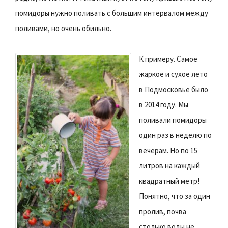
помидоры нужно поливать с большим интервалом между
поливами, но очень обильно.
К примеру. Самое
жаркое и сухое лето
в Подмосковье было
в 2014 году. Мы
поливали помидоры
один раз в неделю по
вечерам. Но по 15
литров на каждый
квадратный метр!
Понятно, что за один
пролив, почва
столько воды не